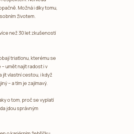
ě opačně. Možná i díky tomu,
osobním životem.
íce než 30 let zkušeností
bají triatlonu, kterému se
 umět najít radost i v
jít vlastní cestou, i když
ný – a tím je zajímavý.
ky o tom, proč se vyplatí
 zda jdou správným
en o kariérním žebříčku,