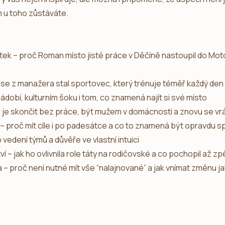
m u toho zůstáváte.
ek – proč Roman místo jisté práce v Děčíně nastoupil do Motoi
– jak se z manažera stal sportovec, který trénuje téměř každý den
í nádobí, kulturním šoku i tom, co znamená najít si své místo
o je skončit bez práce, být mužem v domácnosti a znovu se vr
– proč mít cíle i po padesátce a co to znamená být opravdu 
 vedení týmů a důvěře ve vlastní intuici
í – jak ho ovlivnila role táty na rodičovské a co pochopil až z
a – proč není nutné mít vše “nalajnované” a jak vnímat změnu j