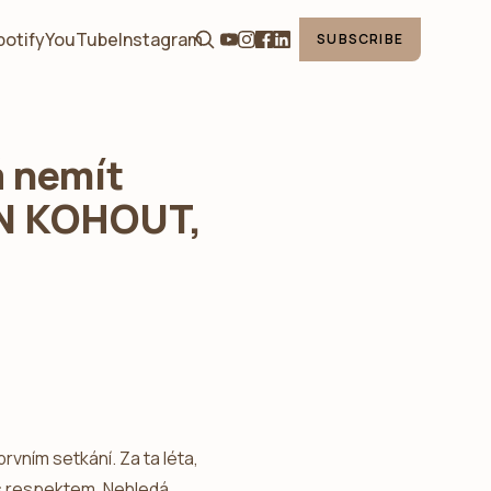
potify
YouTube
Instagram
SUBSCRIBE
 nemít
AN KOHOUT,
rvním setkání. Za ta léta,
, s respektem. Nehledá