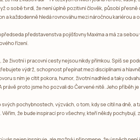
 když o sobě tvrdí, že není úplně pozitivní člověk, působí přesn
atlon a každodenně hledá rovnováhu mezi náročnou kariérou a 
opředseda představenstva pojišťovny Maxima a má za sebou v
zového řízení.
že životní i pracovní cesty nejsou nikdy přímkou. Spíš se podo
ebujete výdrž, schopnost přepínat mezi disciplínami a hlavně –
voru s ním je cítit pokora, humor, životní nadhled a taky odvaha 
 právě proto jsme ho pozvali do Červené nitě. Jeho příběh je ji
vých pochybnostech, výzvách, o tom, kdy se cítil na dně, a ta
í. Věřím, že bude inspirací pro všechny, kteří někdy pochybují,
rý vás nejen inspiruje, ale možná i připomene, že úspěch není j