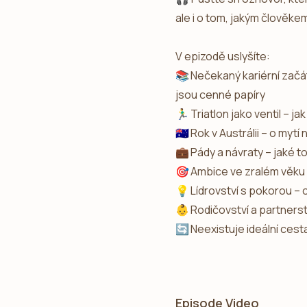
ale i o tom, jakým člověke
V epizodě uslyšíte:
📚 Nečekaný kariérní začát
jsou cenné papíry
🏃‍♂️ Triatlon jako ventil 
🇦🇺 Rok v Austrálii – o myt
💼 Pády a návraty – jaké t
🎯 Ambice ve zralém věku 
💡 Lídrovství s pokorou – o
👶 Rodičovství a partnerstv
🔄 Neexistuje ideální cest
Episode Video