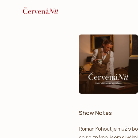
Show Notes
Roman Kohout je muž s boha
co se známe, jsem si všimla