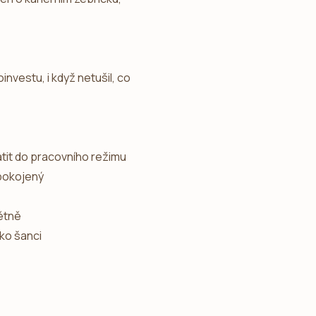
nvestu, i když netušil, co
átit do pracovního režimu
spokojený
pětně
ako šanci