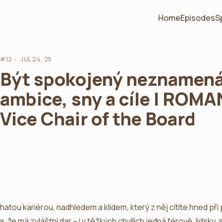
Home
Episodes
S
#12
JUL 24, 25
Být spokojený neznamená
ambice, sny a cíle | ROM
Vice Chair of the Board
tou kariérou, nadhledem a klidem, který z něj cítíte hned při p
, že má zvláštní dar – i v těžkých chvílích jedná férově, lidsky