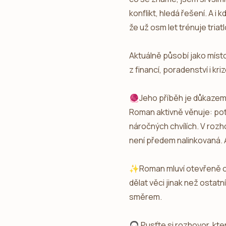
konflikt, hledá řešení. A i
že už osm let trénuje tri
Aktuálně působí jako míst
z financí, poradenství i kri
🧶Jeho příběh je důkazem, 
Roman aktivně věnuje: potř
náročných chvílích. V rozho
není předem nalinkovaná. A
✨Roman mluví otevřeně o s
dělat věci jinak než ostatn
směrem.
🎧 Pusťte si rozhovor, kte